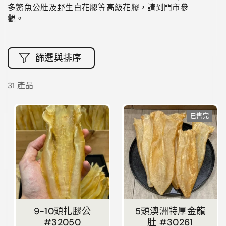
多鰵魚公肚及野生白花膠等高級花膠，請到門市參
觀。
篩選與排序
31 產品
已售完
9-10頭扎膠公
5頭澳洲特厚金龍
#32050
肚 #30261