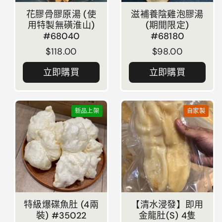
花膠骨膠原湯 (使
滋補養陰雞泡膠湯
用特製無磺淮山)
(期間限定)
#68040
#68180
正常價格
$118.00
正常價格
$98.00
立即購買
立即購買
新品上架
自家製
特級爆碟魚肚 (4兩
【清水浸發】即用
裝) #35022
金龍肚(S) 4隻