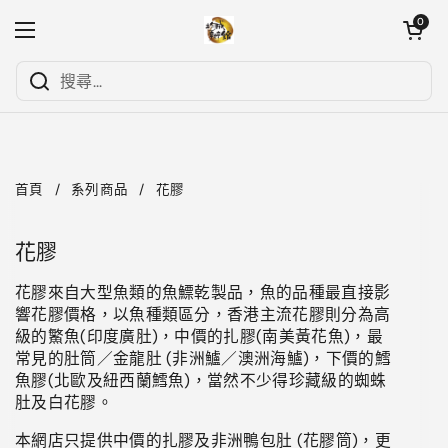
跳至內容
開啟購物
0
開啟選單
首頁
/
系列商品
/
花膠
花膠
花膠來自大型魚類的魚鰾乾製品，魚的品種最直接影
響花膠價格，以魚種類區分，香港主流花膠則分為高
級的鰵魚(印度廣肚)，中價的扎膠(南美黃花魚)，最
常見的肚筒／金龍肚 (非洲鱸／澳洲海鱸)，下價的鱈
魚膠(北歐及紐西蘭鱈魚)，當然不少得珍藏級的蜘蛛
肚及白花膠。
本網店只提供中價的扎膠及非洲鴨包肚 (花膠筒)，更