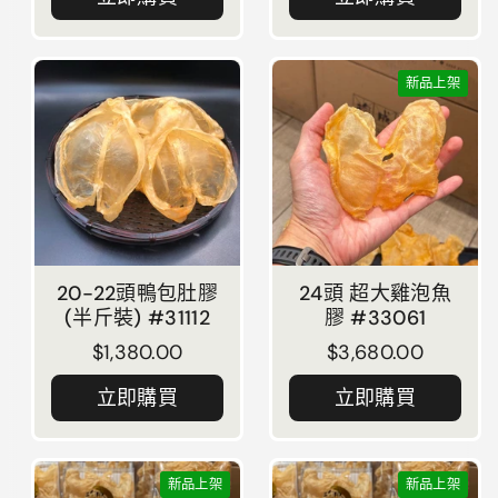
新品上架
20-22頭鴨包肚膠
24頭 超大雞泡魚
(半斤裝) #31112
膠 #33061
正常價格
$1,380.00
正常價格
$3,680.00
立即購買
立即購買
新品上架
新品上架