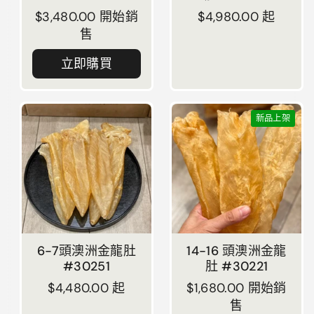
正常價格
$3,480.00 開始銷
正常價格
$4,980.00 起
售
立即購買
新品上架
6-7頭澳洲金龍肚
14-16 頭澳洲金龍
#30251
肚 #30221
正常價格
$4,480.00 起
正常價格
$1,680.00 開始銷
售