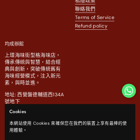
私隱政策
聯絡我們
Terms of Service
Refund policy
均成辦館
上環海味街型格海味店，
傳承傳統與智慧，結合經
典與創新，突破傳統舊有
海味經營模式，注入新元
素，與時並進。
地址: 西營盤德輔道西134A
號地下
Cookies
電話: 2111 0886.
本網站使用 Cookies 來確保您在我們的裝置上享有最棒的使
Facebook
Instagram
WhatsApp
YouTube
用體驗。