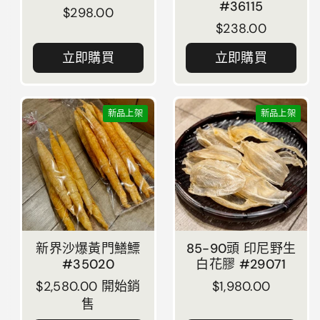
#36115
正常價格
$298.00
正常價格
$238.00
立即購買
立即購買
新品上架
新品上架
新界沙爆黃門鱔鰾
85-90頭 印尼野生
#35020
白花膠 #29071
正常價格
$2,580.00 開始銷
正常價格
$1,980.00
售