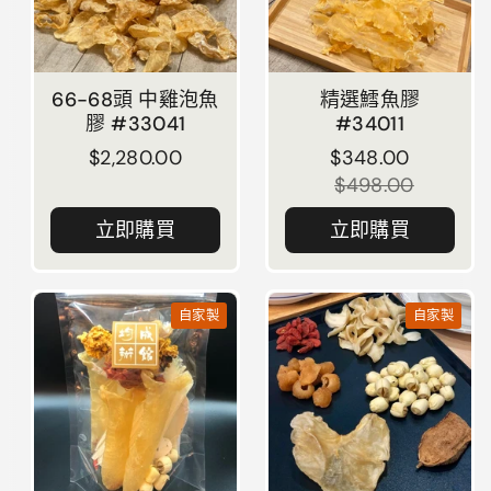
66-68頭 中雞泡魚
精選鱈魚膠
膠 #33041
#34011
正常價格
$2,280.00
正常價格
$348.00
售價
$498.00
立即購買
立即購買
自家製
自家製