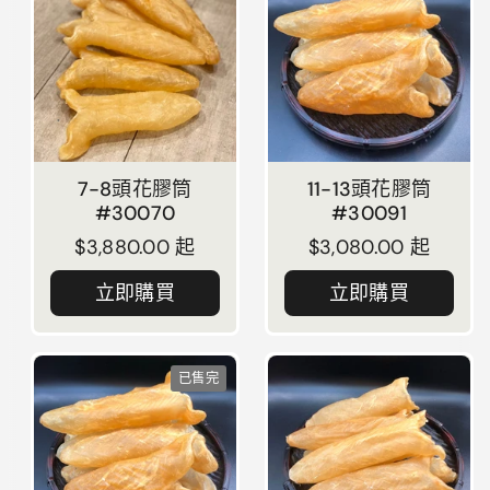
7-8頭花膠筒
11-13頭花膠筒
#30070
#30091
正常價格
$3,880.00 起
正常價格
$3,080.00 起
立即購買
立即購買
已售完