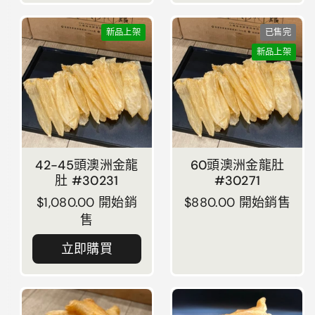
新品上架
已售完
新品上架
42-45頭澳洲金龍
60頭澳洲金龍肚
肚 #30231
#30271
正常價格
$1,080.00 開始銷
正常價格
$880.00 開始銷售
售
立即購買