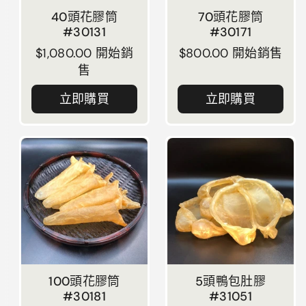
40頭花膠筒
70頭花膠筒
#30131
#30171
正常價格
$1,080.00 開始銷
正常價格
$800.00 開始銷售
售
立即購買
立即購買
100頭花膠筒
5頭鴨包肚膠
#30181
#31051