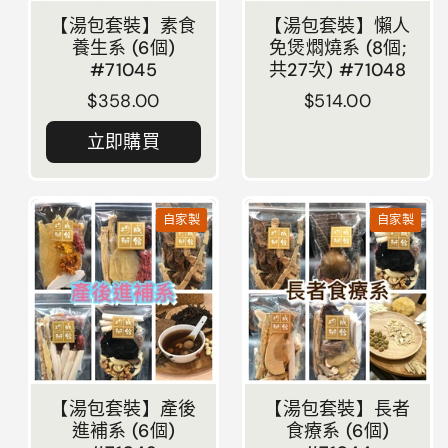
【湯包套裝】素食
【湯包套裝】懶人
養生系 (6個)
免煲燜燒系 (8個;
#71045
共27次) #71048
正常價格
$358.00
正常價格
$514.00
立即購買
自家製
自家製
【湯包套裝】產後
【湯包套裝】長者
進補系 (6個)
食療系 (6個)