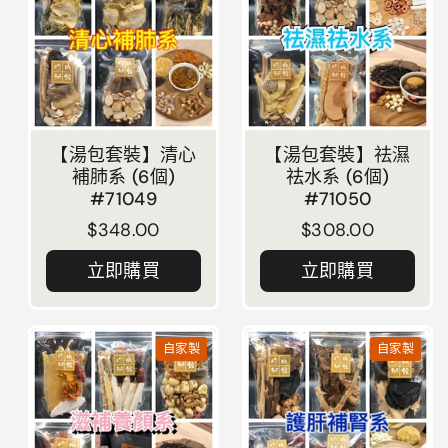
【湯包套裝】清心
【湯包套裝】祛濕
補肺系 (6個)
祛水系 (6個)
#71049
#71050
正常價格
$348.00
正常價格
$308.00
立即購買
立即購買
自家製
自家製