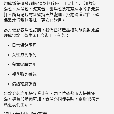
均成辦館研發超過40款無硫磺手工湯料包，涵蓋煲
湯包、焗湯包、涼茶包、甜湯包及花茶焗水等多元選
擇。所有湯包材料堅持天然處理，拒絕硫磺漂白，確
保湯水清甜無酸味，更安心飲用。
為方便顧客
湯包訂購
，我們已將產品按功能與對象整
理成
12
款【
養生湯包
套裝】，例如：
日常保健調理
女性滋養系列
兒童家庭適用
轉季強身養氣
清熱袪濕調養
每款套裝均配搭專業比例，適合忙碌都市人快速煲
湯。鐘意加豬肉可加，素湯亦同樣美味，靈活配搭更
貼近現代生活。