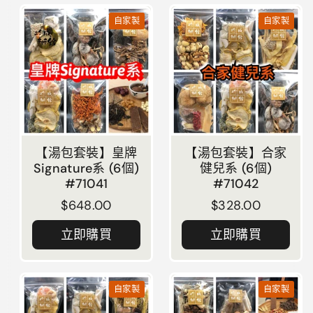
自家製
自家製
【湯包套裝】皇牌
【湯包套裝】合家
Signature系 (6個)
健兒系 (6個)
#71041
#71042
正常價格
$648.00
正常價格
$328.00
立即購買
立即購買
自家製
自家製