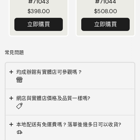
#71043
#71044
正常價格
$398.00
正常價格
$508.00
立即購買
立即購買
常見問題
均成辦館有實體店可參觀嗎 ?
網店與實體店價格及品質一樣嗎?
本地配送有免運費嗎 ? 落單後幾多日可以收貨?