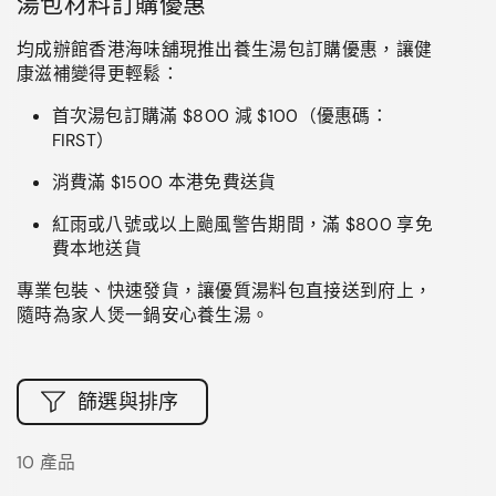
湯包材料訂購優惠
均成辦館香港海味舖現推出養生湯包訂購優惠，讓健
康滋補變得更輕鬆：
首次
湯包訂購
滿
$800
減
$100
（優惠碼：
FIRST
）
消費滿
$1500
本港免費送貨
紅雨或八號或以上颱風警告期間，滿
$800
享免
費本地送貨
專業包裝、快速發貨，讓優質湯料包直接送到府上，
隨時為家人煲一鍋安心養生湯。
篩選與排序
10 產品