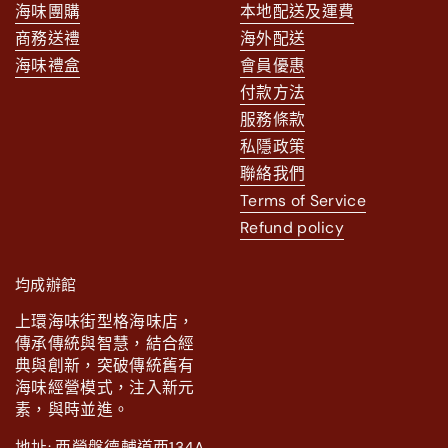
海味團購
本地配送及運費
商務送禮
海外配送
海味禮盒
會員優惠
付款方法
服務條款
私隱政策
聯絡我們
Terms of Service
Refund policy
均成辦館
上環海味街型格海味店，
傳承傳統與智慧，結合經
典與創新，突破傳統舊有
海味經營模式，注入新元
素，與時並進。
地址: 西營盤德輔道西134A