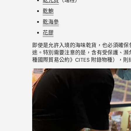
乾元貝
（瑤柱）
乾鮑
乾海參
花膠
即使是允許入境的海味乾貨，也必須確保
途。特別需要注意的是，含有受保護、瀕
種國際貿易公約》CITES 附錄物種），