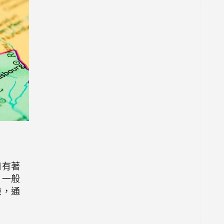
口有著
。一般
險，通