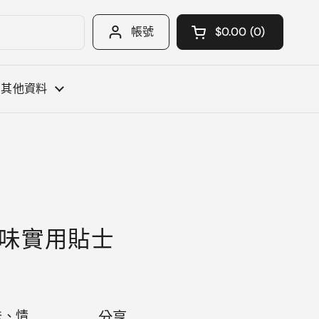
帳號
$0.00
0
開啟購物車
購物車 總計:
您購物車中的 產品
其他資料
味實用貼士
味、情
分享