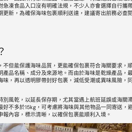
對急凍食品入口沒有明確法規，不少人亦會選擇自行攜
期更新，為確保海味包裹順利送達，建議寄出前務必查
？
，不但能保護海味品質，更能確保包裹符合海關要求，
明產品名稱、成分及來源地。而由於海味是乾燥產品，
海味，再以透明膠帶封好包裹，減低受潮或異味風險，
特別風乾，以延長保存期，尤其當遇上航班延誤或海關
好不多於15kg，可考慮將海味與其他物品一同寄送，
申報內容，標示清晰，以確保包裹能順利入境。