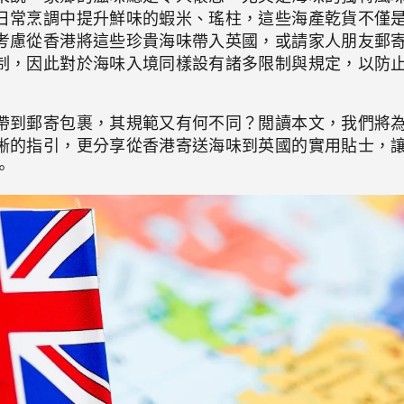
日常烹調中提升鮮味的蝦米、瑤柱，這些海產乾貨不僅
考慮從香港將這些珍貴海味帶入英國，或請家人朋友郵
制，因此對於海味入境同樣設有諸多限制與規定，以防
帶到郵寄包裹，其規範又有何不同？閲讀本文，我們將
晰的指引，更分享從香港寄送海味到英國的實用貼士，
。