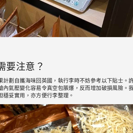
需要注意？
果計劃自攜海味回英國，執行李時不妨參考以下貼士。
艙內氣壓變化容易令真空包脹爆，反而增加破損風險。
但穩妥實用，亦方便行李整理。