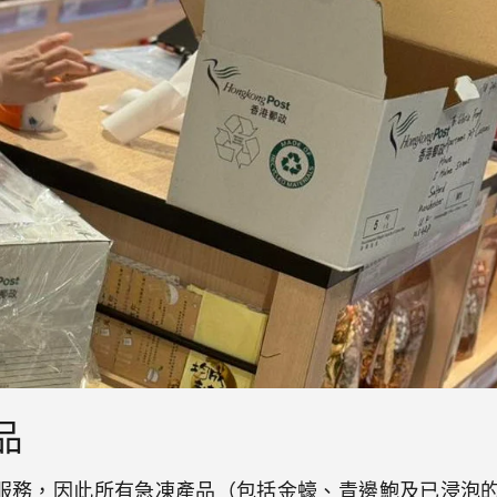
品
服務，因此所有急凍產品（包括金蠔、青邊鮑及已浸泡