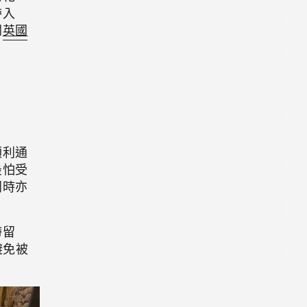
帶入
閱
英國
順利通
最怕受
同時亦
滯留
避免被