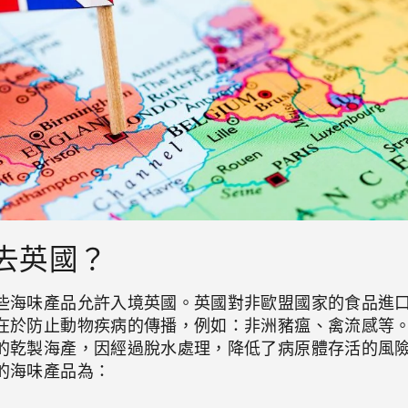
去英國？
些海味產品允許入境英國。英國對非歐盟國家的食品進
在於防止動物疾病的傳播，例如：非洲豬瘟、禽流感等
的乾製海產，因經過脫水處理，降低了病原體存活的風
的海味產品為：