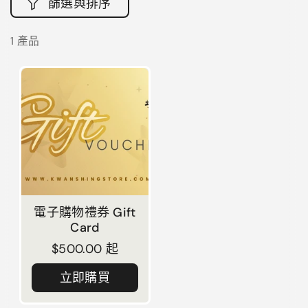
篩選與排序
1 產品
電子購物禮券 Gift
Card
正常價格
$500.00 起
立即購買