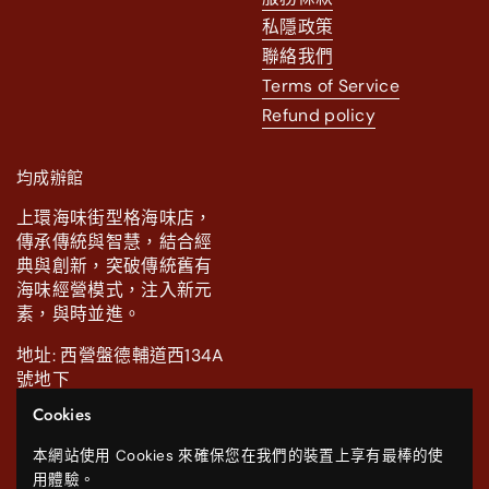
私隱政策
聯絡我們
Terms of Service
Refund policy
均成辦館
上環海味街型格海味店，
傳承傳統與智慧，結合經
典與創新，突破傳統舊有
海味經營模式，注入新元
素，與時並進。
地址: 西營盤德輔道西134A
號地下
Cookies
電話: 2111 0886.
本網站使用 Cookies 來確保您在我們的裝置上享有最棒的使
Facebook
Instagram
WhatsApp
YouTube
用體驗。