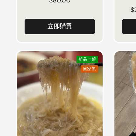
正常價格
$80.00
$
立即購買
新品上架
自家製