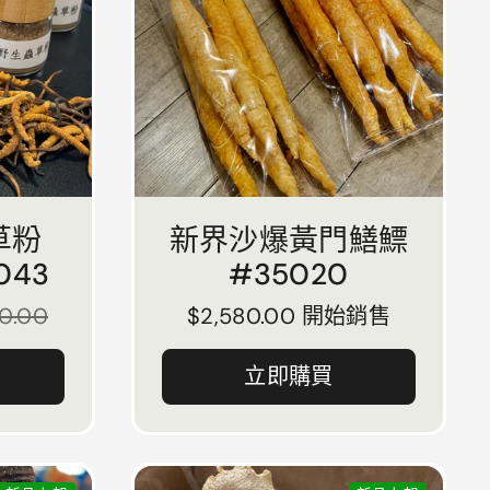
草粉
新界沙爆黃門鱔鰾
043
#35020
80.00
正常價格
$2,580.00 開始銷售
立即購買