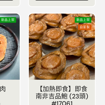
新品上架
新品上架
自家製
肉
【加熱即食】即食
南非吉品鮑 (23頭)
#17061