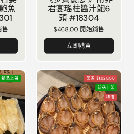
鮑魚
君宴瑤柱醬汁鮑6
301
頭 #18304
銷售
正常價格
$468.00 開始銷售
立即購買
新品上架
節省 $1,820.00
新品上架
特價