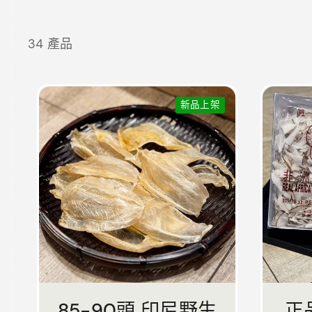
34 產品
新品上架
85-90頭 印尼野生
正