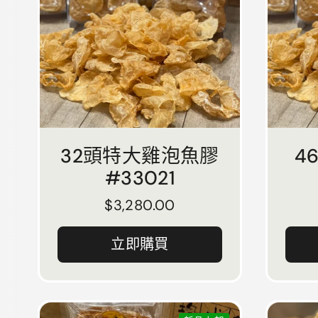
32頭特大雞泡魚膠
4
#33021
正常價格
$3,280.00
立即購買