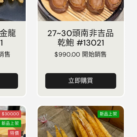
洲金龍
27~30頭南非吉品
1
乾鮑 #13021
始銷售
正常價格
$990.00 開始銷售
立即購買
$300.00
新品上架
新品上架
特價