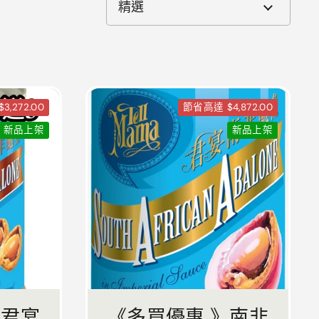
,272.00
節省高達 $4,872.00
新品上架
新品上架
》君宴
《多買優惠 》南非