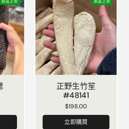
新品上架
新品上架
鰓
正野生竹笙
#48141
正常價格
$198.00
立即購買