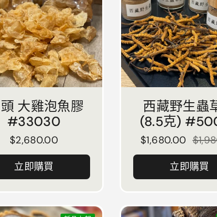
6頭 大雞泡魚膠
西藏野生蟲
#33030
(8.5克) #50
正常價格
$2,680.00
正常價格
$1,680.00
售價
$1,9
立即購買
立即購買