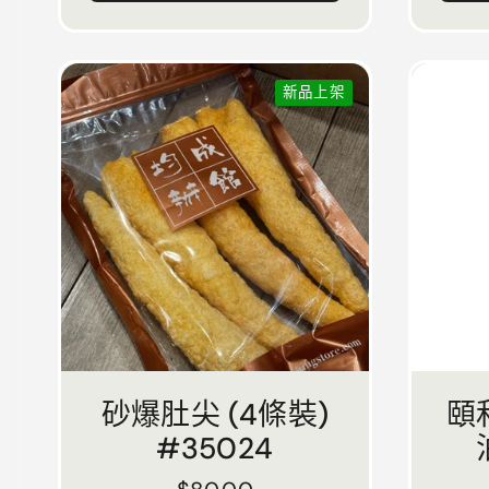
新品上架
砂爆肚尖 (4條裝)
頤
#35024