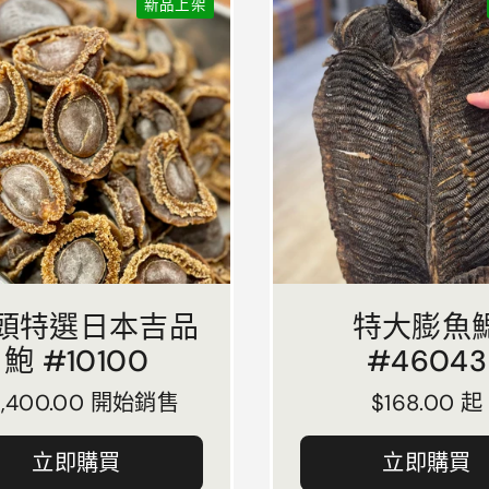
新品上架
8頭特選日本吉品
特大膨魚
鮑 #10100
#46043
常價格
3,400.00 開始銷售
正常價格
$168.00 起
立即購買
立即購買