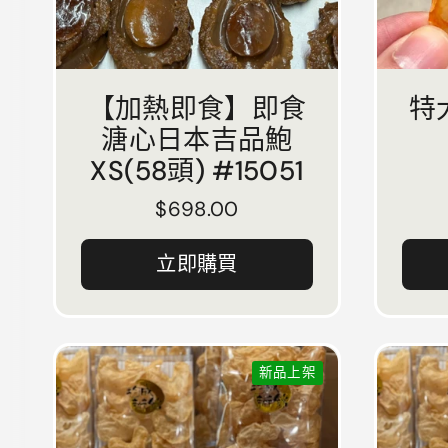
【加熱即食】即食
特
溏心日本吉品鮑
XS(58頭) #15051
正常價格
$698.00
立即購買
新品上架