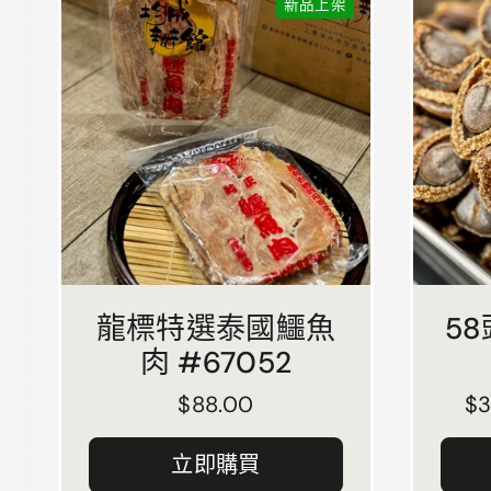
新品上架
龍標特選泰國鱷魚
5
肉 #67052
正常價格
$88.00
正
$
立即購買