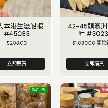
大本港生曬船蝦
42-45頭澳
#45033
肚 #3023
正常價格
$208.00
正常價格
$1,080.00 開
立即購買
立即購買
新品上架
節省 