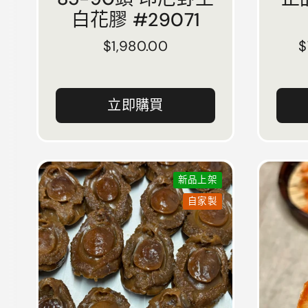
白花膠 #29071
正常價格
$1,980.00
立即購買
新品上架
自家製