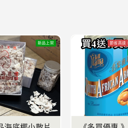
新品上架
節省高達 $3
品海底椰小散片
《多買優惠 