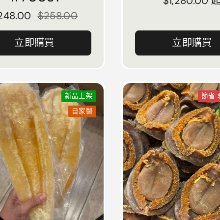
正常價格
$1,280.00 
正常價格
248.00
售價
$258.00
立即購買
立即購買
新品上架
節省 $
自家製