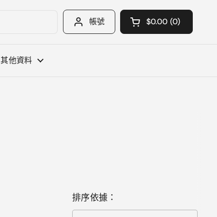
帳號
$0.00
0
開啟購物車
購物車 總計:
您購物車中的 產品
其他資料
排序依據：