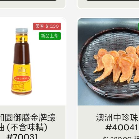
節省 $10.00
新品上架
和園御膳金牌蠔
澳洲中珍珠
油 (不含味精)
#40041
#70031