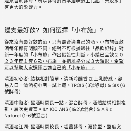
是來自於酵母，所以酵母對日本酒味道上比起「米及水」
有更大的影響力。
邊支最好飲? 如何選擇「小布施」?
從來沒有最好飲的酒，只有最合適自己的酒。小布施每款
酒每年都有明顯不同，絕對不可根據過往「品飲記錄」對
新一年度的「小布施」作出假設性判斷。
小編已品飲２０
２３年度１套６款小布施，並把風格分成３大類形，希望
可以幫助大家選擇合適自己的「小布施」。
清酒初心者
:
結構相對簡單，清新吟釀香 加上乳酸感，容
易入口，清酒初心者一試上癮。TROIS (3號酵母
) & SIX (6
號酵母
)
清酒中階者
:
醒酒時間長一點，混合酵母，酒體結構相對複
雜，層次更豐富。ILY 100 ANS (1&2號混合
) & A Riz
Naturel (1-6
號混合
)
清酒老江湖:
醒酒時間較長，超舊酵母，濃醇型，酸度突