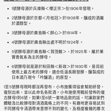
1號酵母源於兵庫縣＜櫻正宗＞在
1906
年發現
。
2號酵母源於京都＜月桂冠＞於
1908
年，釀成的酒屬
於濃醇型
。
3號酵母源於廣島縣＜醉心＞於
1914
年
。
4號酵母源於廣島縣出處不明於
1924
年
。
5號酵母源於廣島縣＜賀茂鶴＞，於1925年，屬於果
實香氣系為主的酵母
。
6號酵母就是源於秋田縣＜新政＞於
1930
年，是目前
使用上最古老的酵母，適合低溫長期發酵、釀製成的
日本酒乃現今「吟釀酒」的原型。
1
至
5
號酵母現時都沒再發布，小布施獲得協會幫助研發，
復刻出來，並以此命名各款酒。小布施使用戰前發佈的復
古酵母
1
到
6
號，如果
1
至
6
號一套地品飲的話，可讓飲家們
體驗及比較酵母對清酒風格上的不同。有趣地更容易試到
不同酵母令清酒帶來意想不到的變化，及極度複雜的層次