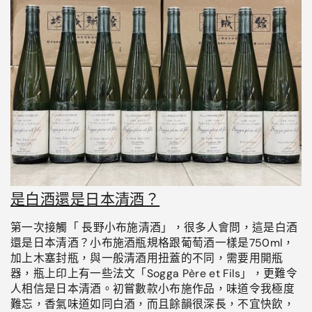
是白酒還是日本清酒？
第一次接觸
「 長野小布施清酒
」
，很多人會問，這
是白酒
還是日本清酒？小布施
酒瓶規格跟葡萄酒一樣是750ml，
加上木塞封瓶，
與一般清酒用扭蓋的不同，需要用開瓶
器，瓶上印上有一些法文「Sogga Père et Fils」，更
難令
人相信是日本清酒。
初嘗數款小布施作品，味道令我極度
難忘，香氣味道如同白酒，
而且餘韻很深長，不宜快飲，