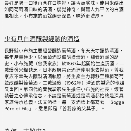
最好是喝一口後再含在口腔裡，讓舌頭嚐味。
能用米釀出
如同葡萄酒口味的清酒，感覺神奇。
與釀人九平次的白酒
風相比，小布施的酒餘韻更深長，味道更濃厚。
少有具白酒釀製經驗的酒造
長野縣小布施主要經營釀造葡萄酒，冬天天才釀造清酒，
每年產量極少，以葡萄酒設備釀造清酒
。翻看酒藏的歷
史，
小布施藏（曽我家族）於1867年起開始生產清酒，二
戰爆發米糧缺乏，日本政府禁止酒造使用米去製酒。曽我
家族不幸失去釀製清酒執照，將生產主力轉移至種植葡萄
並改釀製葡萄酒，二戰過後（1962年）清酒的製造的執照
又重回。第四代的曽我彰彦先生擔任小布施的社長，懷著
執著之心傳承信念，不論是葡萄酒或是清酒都始終是深具
家族傳承意義。法文酒標，每一支酒標上都寫著 「Sogga
Père et Fils」，意思即是「曽我家的父與子」。