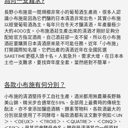
為何一支難求?
長野小布施是一間規模非常小的葡萄酒生產商，很多人認
識小布施是因為它們釀的日本清酒非常出色。其實小布施
以經營葡萄酒為主。每年只在冬天才釀清酒，年產量極少
大約
4000
支。
小布施酒莊
生產出來的清酒才剛好足夠分
配給官方指定酒商，自己酒莊卻一支不留，所以在小布施
酒莊要購買日本清酒原來是不可能任務
。近年「小布施」
打開國際知名度，它們出產的清酒近年在全國民選
SAKETIME
更穩入頭十名。人氣急升，需求大增，在日本本
土也一支難求，要找齊年度全套，當然絕對不簡單。
各款小布施有何分別？
小布施的清酒堅持手工自社生產，酒米都用無農藥長野縣
美山錦、精米步合通常在
59%
、全部用上最費時的傳統生
酛法，亦不會添加釀造酒精、酵素等物料，各款酒最大的
分別就是使用了不同酵母。每款酒都有法文數字例如＜
UN
＞、＜
DEUX
＞、＜
TROIS
＞、＜
QUATRE
＞、＜
CINQ
＞、
＜
SIX
＞，是其協會酵母命名。酵母是清酒其中一個原材