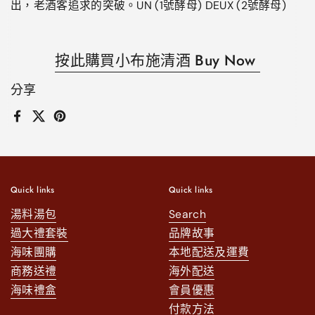
出，老酒客追求的突破。UN (1號酵母
) DEUX (2
號酵母
)
按此購買小布施清酒 Buy Now
分享
Facebook
X (Twitter)
Pinterest
Quick links
Quick links
湯料湯包
Search
過大禮套裝
品牌故事
海味團購
本地配送及運費
商務送禮
海外配送
海味禮盒
會員優惠
付款方法