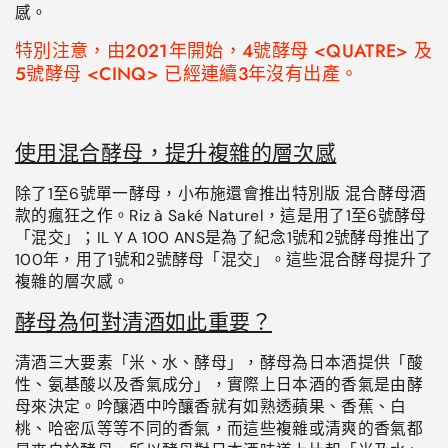
感。
特別注意，由2021年開始，4號酵母 <QUATRE> 及
5號酵母 <CINQ> 已經連續3年沒有出產。
使用混合酵母，提升複雜的層次感
除了
1
至
6
號單一酵母，小布施還會推出特別版 混合酵母酒
款的瘋狂之作。
Riz
à
Sak
é
Naturel
，這是用了
1
至
6
號酵母
「混交」；
IL Y A 100 ANS
是為了紀念
1
號和
2
號酵母推出了
100
年，用了
1
號和
2
號酵母「混交」。這些混合酵母提升了
複雜的層次感。
酵母為何對清酒如此重要？
清酒三大要素「米、水、酵母」，酵母為日本酒提供「酸
性、氨基酸以及香氣成分」，實際上日本酒的香氣是由酵
母來決定。吟釀酒中吟釀香就有如熟透蘋果、香蕉、白
桃、哈密瓜等等不同的香氣，而這些複雜或清爽的香氣都