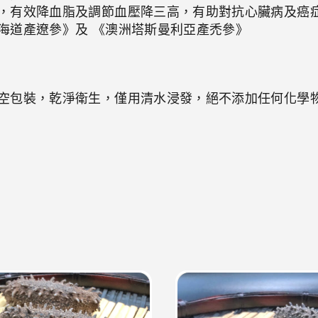
，有效降血脂及調節血壓降三高，有助對抗心臟病及癌
海道產遼參》及 《澳洲塔斯曼利亞產禿參》
空包裝，乾淨衛生，僅用清水浸發，絕不添加任何化學