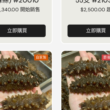
縣) #20010
55支 #210
常價格
2,340.00 開始銷售
正常價格
$2,500.00 
立即購買
立即購買
自家製
節省 