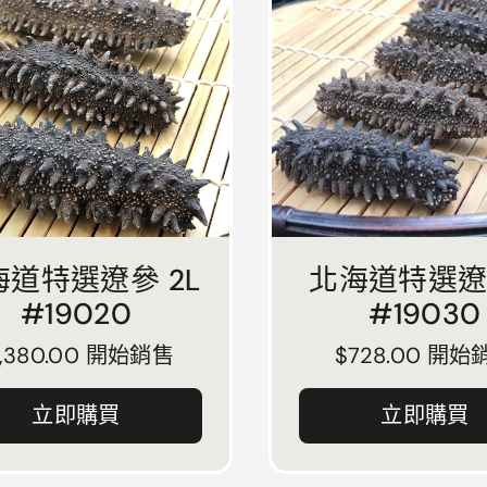
海道特選遼參 2L
北海道特選遼
#19020
#19030
正常價格
1,380.00 開始銷售
正常價格
$728.00 開始
立即購買
立即購買