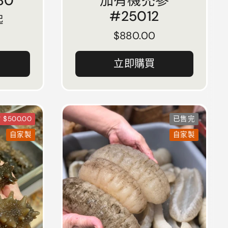
30
加有機禿參
#25012
起
正常價格
$880.00
立即購買
$500.00
已售完
自家製
自家製