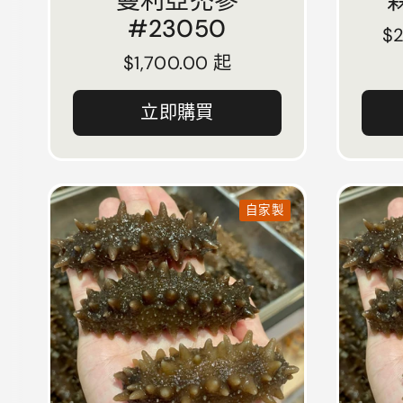
曼利亞禿參
森
#23050
正
$
正常價格
$1,700.00 起
立即購買
自家製