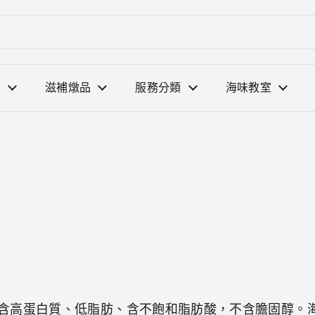
選
滋補燉品
服務分類
海味教室
含高蛋白質、低脂肪、含不飽和脂肪酸，不含膽固醇。