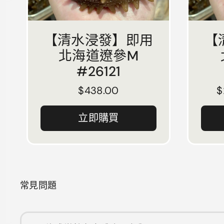
【清水浸發】即用
【
北海道遼參M
#26121
正常價格
$438.00
$
立即購買
常見問題