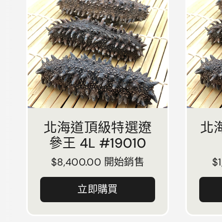
北海道頂級特選遼
北
參王 4L #19010
正常價格
$8,400.00 開始銷售
$
立即購買