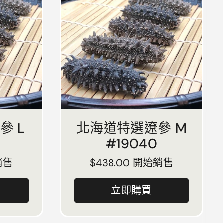
參 L
北海道特選遼參 M
#19040
銷售
正常價格
$438.00 開始銷售
立即購買