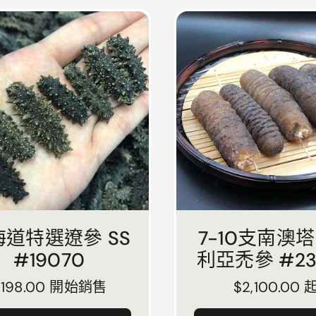
海道特選遼參 SS
7-10支南澳
#19070
利亞禿參 #23
正常價格
$198.00 開始銷售
正常價格
$2,100.00 