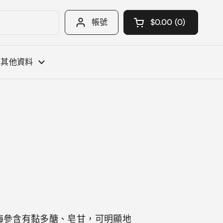
帳號
$0.00
0
開啟購物車
購物車 總計:
您購物車中的 產品
其他資料
海參含有黏多醣、皂甘，可明顯地