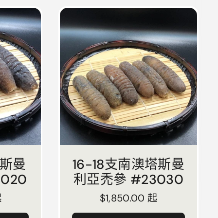
塔斯曼
16-18支南澳塔斯曼
020
利亞禿參 #23030
起
正常價格
$1,850.00 起