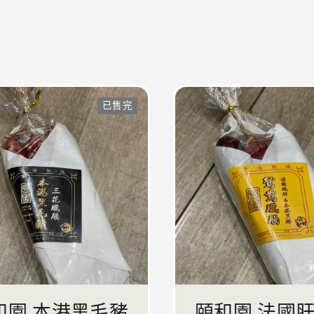
已售完
和園 本港黑毛豬
頤和園 法國