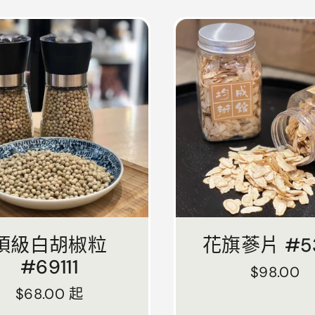
頂級白胡椒粒
花旗蔘片 #53
#69111
正常價格
$98.00
正常價格
$68.00 起