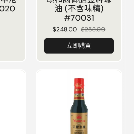
020
油 (不含味精)
#70031
正常價格
$248.00
售價
$258.00
立即購買