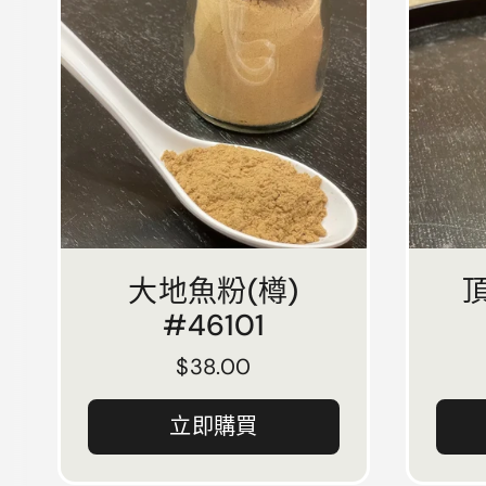
大地魚粉(樽)
#46101
正常價格
$38.00
立即購買