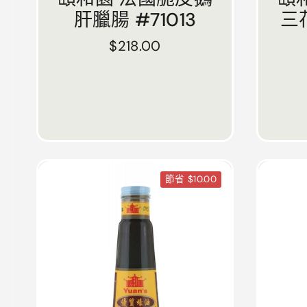
肝臘腸 #71013
三
正常價格
$218.00
節省 $10.00