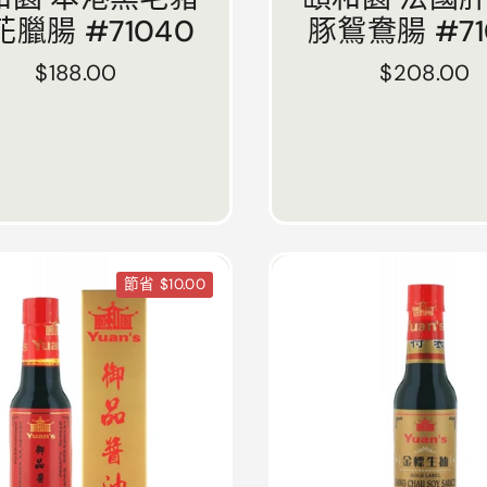
花臘腸 #71040
豚鴛鴦腸 #71
正常價格
$188.00
正常價格
$208.00
節省 $10.00