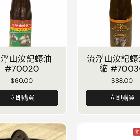
流浮山汝記蠔油
流浮山汝記蠔
#70020
縮 #7003
正常價格
$60.00
正常價格
$88.00
立即購買
立即購買
節