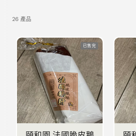
26 產品
已售完
頤和園 法國脆皮鵝
頤