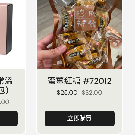
常溫
蜜薑紅糖 #72012
包)
正常價格
$25.00
售價
$32.00
.00
立即購買