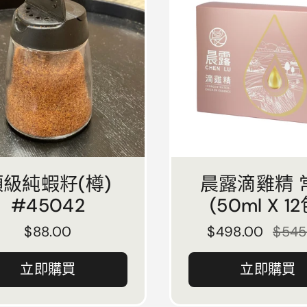
頂級純蝦籽(樽)
晨露滴雞精 
#45042
(50ml X 12
正常價格
$88.00
正常價格
$498.00
售價
$545
立即購買
立即購買