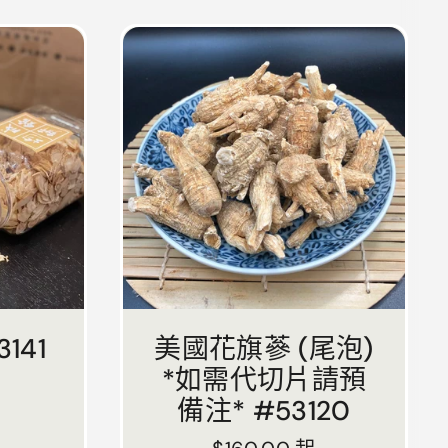
141
美國花旗蔘 (尾泡)
*如需代切片請預
備注* #53120