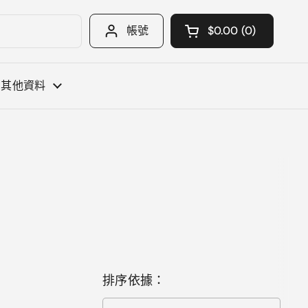
帳號
$0.00
0
開啟購物車
購物車 總計:
您購物車中的 產品
其他資料
排序依據：