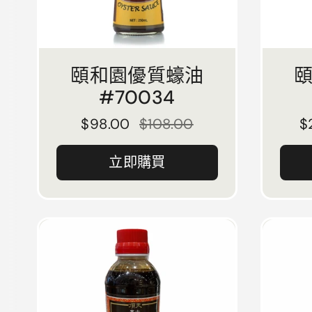
頤和園優質蠔油
#70034
正常價格
$98.00
售價
$108.00
$
立即購買