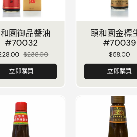
頤和園御品醬油
頤和園金標
#70032
#70039
正常價格
228.00
售價
$238.00
正常價格
$58.00
立即購買
立即購買