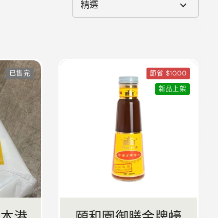
已售完
節省 $10.00
新品上架
肝本港
頤和園御膳金牌蠔