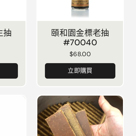
生抽
頤和園金標老抽
#70040
正常價格
$68.00
立即購買