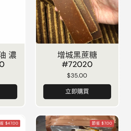
油 濃
增城黑蔗糖
0
#72020
正常價格
$35.00
立即購買
省 $47.00
節省 $7.00