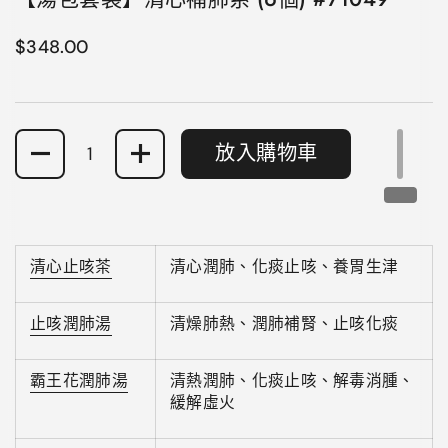
正常價格
$348.00
數量
放入購物車
清心止咳茶
清心潤肺、化痰止咳、養胃生津
止咳潤肺湯
清燥肺熱、潤肺補腎、止咳化痰
霸王花潤肺湯
清熱潤肺、化痰止咳、解毒消腫、
緩解虛火