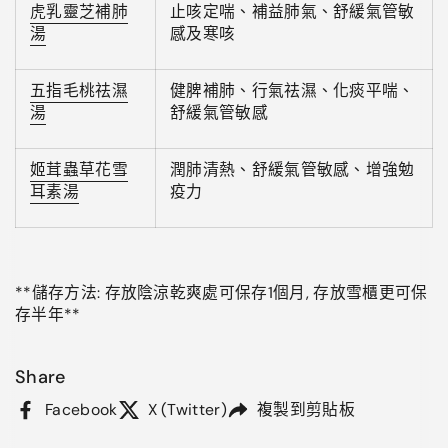
虎乳靈芝補肺
止咳定喘、補益肺氣、舒緩氣管敏
湯
感及寒咳
五指毛桃祛濕
健脾補肺、行氣祛濕、化痰平喘、
湯
舒緩氣管敏感
姬茸蟲草花雪
潤肺清熱、舒緩氣管敏感、增強勉
耳素湯
疫力
**儲存方法: 存放陰涼乾爽處可保存1個月, 存放雪櫃更可保
存半年
**
Share
Facebook
X (Twitter)
複製到剪貼板