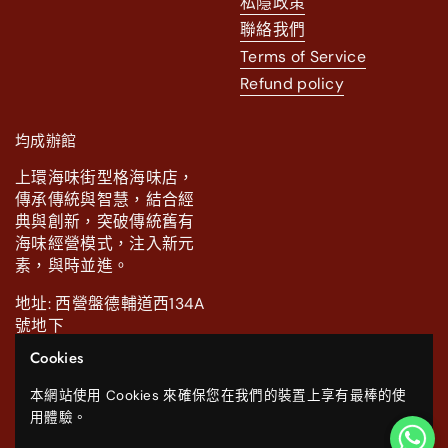
私隱政策
聯絡我們
Terms of Service
Refund policy
均成辦館
上環海味街型格海味店，
傳承傳統與智慧，結合經
典與創新，突破傳統舊有
海味經營模式，注入新元
素，與時並進。
地址: 西營盤德輔道西134A
號地下
Cookies
電話: 2111 0886.
本網站使用 Cookies 來確保您在我們的裝置上享有最棒的使
Facebook
Instagram
WhatsApp
YouTube
用體驗。