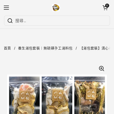
跳至內容
開啟購物
0
開啟選單
首頁
/
養生湯包套裝｜無硫磺手工湯料包
/
【湯包套裝】清心補肺系 