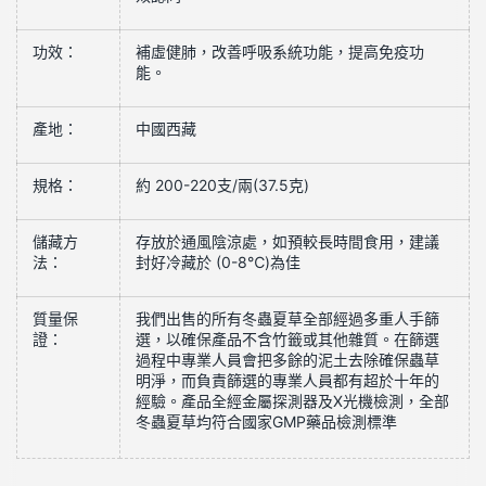
功效：
補虛健肺，改善呼吸系統功能，提高免疫功
能。
產地：
中國西藏
規格：
約 200-220支/兩(37.5克)
儲藏方
存放於通風陰涼處，如預較長時間食用，建議
法：
封好冷藏於
(0-8
℃
)
為佳
質量保
我們出售的所有冬蟲夏草全部經過多重人手篩
證
：
選，以確保產品不含竹籤或其他雜質。在篩選
過程中專業人員會把多餘的泥土去除確保蟲草
明淨，而負責篩選的專業人員都有超於十年的
經驗。產品全經金屬探測器及X光機檢測，全部
冬蟲夏草均符合國家GMP藥品檢測標準