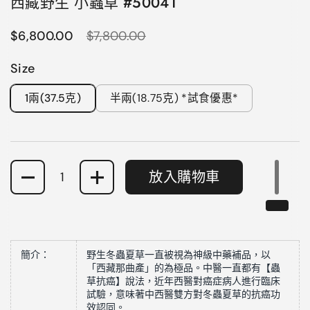
西藏野生 小蟲草 #50041
正常價格
$6,800.00
售價
$7,800.00
Size
1兩(37.5克)
半兩(18.75克) *試食優惠*
數量
放入購物車
簡介：
野生冬蟲夏草一直被視為神級中藥補品，以
「西藏那曲產」的為極品。
中醫一直都有【蟲
草抗癌】說法，近年西醫對癌症病人進行臨床
試驗
，意味著中西醫雙方對冬蟲夏草的抗癌功
效認同。