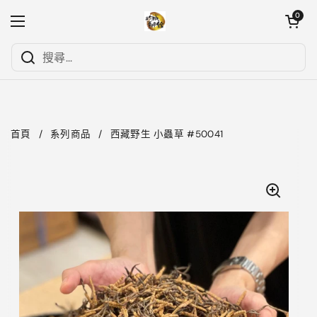
跳至內容
開啟購物
0
開啟選單
首頁
/
系列商品
/
西藏野生 小蟲草 #50041