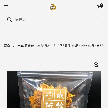
跳至內容
開啟購物
0
開啟選單
首頁
/
日本海龍菇 | 素菜食材
/
健兒養生素湯 (可作素湯) #6802