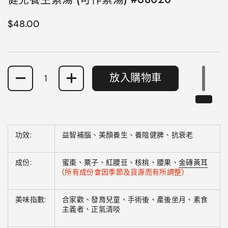
正常價格
$48.00
數量
放入購物車
功效:
益智補腦、美顏養生、養陰健脾、抗衰老
成份:
蜜棗、粟子、紅腰豆、核桃、腰果、
金磚黃耳
(所有成份會因季節及貨源而有所調整)
美味指數:
合家歡、發育兒童、手術後、產後坐月、素食
主義者、正氣清啖