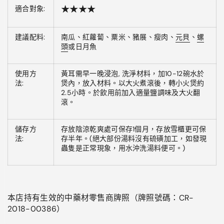
適合對象:
★★★★
建議配料:
南瓜、紅蘿蔔、粟米、豬展、瘦肉、
元貝
、
螺
頭
或日月魚
使用方
黃耳需早一晚浸泡, 洗淨材料，加10-12碗水於
法:
煲內，放入材料。以大火煮滾後，轉小火煲約
2.5小時。於飲用前加入適量鹽調味及大火翻
滾。
儲存方
存放陰涼乾爽處可保存1個月，存放雪櫃更可保
法:
存半年。(絕大部份湯料沒有硫磺加工，如發現
蟲隻是正常現象，用水沖洗湯料便可。)
本店持有生效的中藥材零售商牌照（牌照號碼：
CR-
2018-00386
）