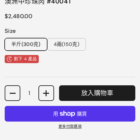
澳洲中珍珠肉 #40041
正常價格
$2,480.00
Size
半斤(300克)
4兩(150克)
剩下 4 產品
數量
放入購物車
更多付款選項