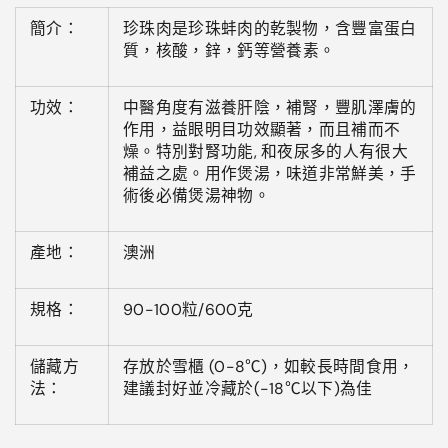
簡介：
珍珠肉是珍珠蚌肉的乾製物
，
含豐富蛋白
質
，
核酸
，
鋅
，
鈣等營養素。
功效：
中醫角度有滋養肝陰，補腎，豐肌澤膚的
作用，益眼明目功效顯著，而且補而不
燥。特別對腎功能, 和夜尿多的人有很大
補益之處。用作煲湯，味道非常鮮美，手
術後必備煲湯神物。
產地：
澳洲
規格：
90-100粒/600克
儲藏方
存放於雪櫃 (0-8℃)
，
如較長時間食用
，
法：
建議封好並冷藏於(-18℃以下)為佳